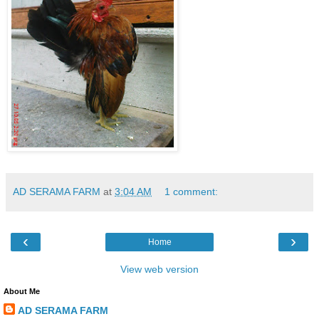
AD SERAMA FARM
at
3:04 AM
1 comment:
‹
›
Home
View web version
About Me
AD SERAMA FARM