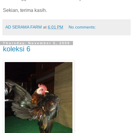
Sekian, terima kasih.
AD SERAMA FARM
at
6:01 PM
No comments:
Thursday, November 5, 2009
koleksi 6