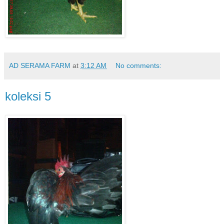
AD SERAMA FARM
at
3:12 AM
No comments:
koleksi 5